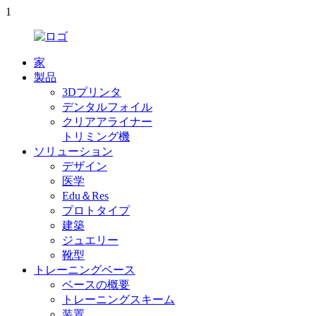
1
家
製品
3Dプリンタ
デンタルフォイル
クリアアライナー
トリミング機
ソリューション
デザイン
医学
Edu＆Res
プロトタイプ
建築
ジュエリー
靴型
トレーニングベース
ベースの概要
トレーニングスキーム
装置