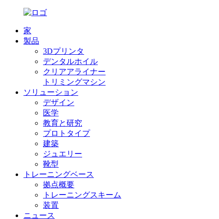
家
製品
3Dプリンタ
デンタルホイル
クリアアライナー
トリミングマシン
ソリューション
デザイン
医学
教育と研究
プロトタイプ
建築
ジュエリー
靴型
トレーニングベース
拠点概要
トレーニングスキーム
装置
ニュース